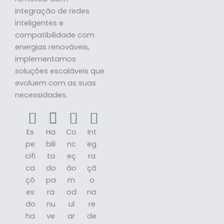
integração de redes
inteligentes e
compatibilidade com
energias renováveis,
implementamos
soluções escaláveis que
evoluem com as suas
necessidades.
Es
Ha
Co
Int
pe
bili
nc
eg
cifi
ta
eç
ra
ca
do
ão
çã
çõ
pa
m
o
es
ra
od
na
do
nu
ul
re
ha
ve
ar
de