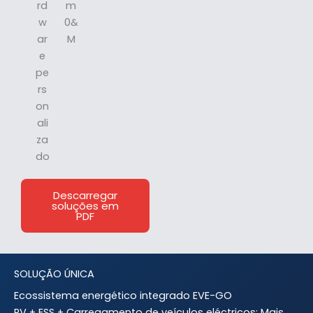
rd
m
w
0&
ar
M
e
pe
rs
on
ali
za
do
Descarregar
soluções em
PDF
SOLUÇÃO ÚNICA
Ecossistema energético integrado EVE-GO
PV + ESS + Carregamento de veículos eléctricos: Mais