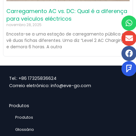
Carregamento AC vs. DC: Qual é a diferença
W
E
F
Q
para veículos eléctricos
novembro 28, 2025
Encosta-se a uma estação de carregamento pública e
vê duas fichas diferentes. Uma diz “Level 2 AC Charging”
e demora 6 horas. A outra
Tel.: +86 17325836624
Correio eletrónico: info@eve-go.com
Produtos
Produtos
Glossário