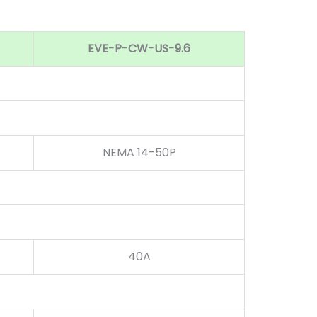
EVE-P-CW-US-9.6
NEMA 14-50P
40A