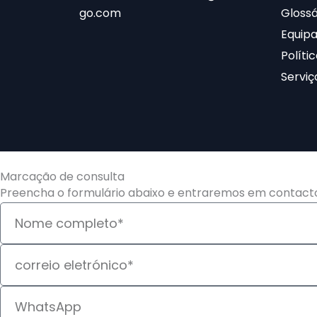
go.com
Glossá
Equip
Políti
Serviç
Marcação de consulta
Preencha o formulário abaixo e entraremos em contact
Nome
correio
eletrónico
telefone