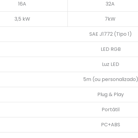
16A
32A
3,5 kW
7kW
SAE J1772 (Tipo 1)
LED RGB
Luz LED
5m (ou personalizado
Plug & Play
Portátil
PC+ABS