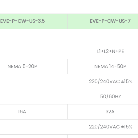
EVE-P-CW-US-3.5
EVE-P-CW-US-7
L1+L2+N+PE
NEMA 5-20P
NEMA 14-50P
220/240VAC ±15%
50/60HZ
16A
32A
220/240VAC ±15%