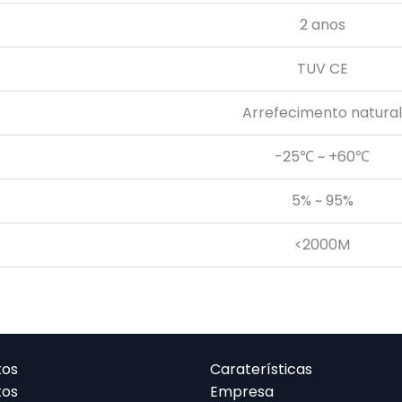
2 anos
TUV CE
Arrefecimento natural
-25℃ ~ +60℃
5% ~ 95%
<2000M
tos
Caraterísticas
tos
Empresa