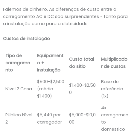
Falemos de dinheiro. As diferenças de custo entre o
carregamento AC e DC são surpreendentes - tanto para
a instalação como para a eletricidade.
Custos de instalação
Tipo de
Equipament
Custo total
Multiplicado
carregame
o +
do sítio
r de custos
nto
Instalação
$500-$2,500
Base de
$1,400-$2,50
Nível 2 Casa
(média
referência
0
$1,400)
(1x)
4x
Público Nível
$5,440 por
$5,000-$10,0
carregamen
2
carregador
00
to
doméstico