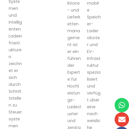
Syste
ktions
mobil
men
- und
e
und
Lieferk
Speich
intellig
etten
er-
enten
mana
Lader
Ladein
geme
obote
frastr
nt ist
r und
ukture
er ein
EV-
n
führen
Infrast
zeichn
der
ruktur
et er
Expert
spezia
sich
e für
lisiert
durch
Hochl
und
Schnit
eistun
verfüg
tstelle
W
U
F
F
gs-
t über
n zu
Ladecl
eine
Steuer
uster
nach
syste
und
weislic
men
zentra
he