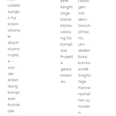
eine
Lösun
Ladelö
langfri
gen
sunge
stige
mit
n für
betrie
dem
intern
bliche
Gesch
ationa
Leistu
äftssi
le
ng für
nn,
Wach
kompl
um
stums
exe
skalier
märkt
Projekt
bare,
e -
e
komm
von
gewä
erziell
der
hrleist
tragfä
Anbin
en.
hige
dung
Partne
kompl
rschaf
exer
ten zu
Protok
förder
olle
n.