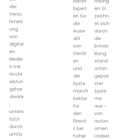
bietet
ndung
der
Expert
en. Er
Versc
en für
zeichn
hmelz
die
et sich
ung
Ausw
durch
von
ahl
die
digital
von
Entwic
en
Gerät
klung
Medie
en
stand
n mit
und
ortan
Hochl
die
gepas
eistun
Syste
ster
gshar
march
Syste
dware
itektur
me
,
für
aus -
unters
den
von
tützt
Einsat
auton
durch
z bei
omen
umfa
hoher
Ladeei