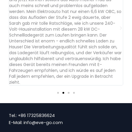
auch meins schnell und problemlos aufgeladen
Pr
werden. Mein Elektroauto hat nur einen 6,6 kW OBC, so
ei
dass das Aufladen der Stufe 2 ewig dauerte, aber
wa
Sarah gab mir tolle Ratschläge, wie ich unsere 240-
ge
Volt-Hausinstallation mit diesem 28 kW DC-
La
Schnellladegerät zum Laufen bringen kann. Der
ih
Unterschied ist enorm - endlich schnelles Laden zu
st
Hause! Die Verarbeitungsqualität fühlt sich solide an,
te
das Ladegerät läuft reibungslos, und der Verkäufer war
bi
unglaublich hilfsbereit und vertrauenswürdig. Ich habe
od
dieses Gerät bereits meinen Freunden mit E-
bi
Fahrzeugen empfohlen, und ich würde es auf jeden
Be
Fall jedem empfehlen, der ein Upgrade in Betracht
Li
zieht.
Tel.: +86 17325836624
E-Mail: info@eve-go.com