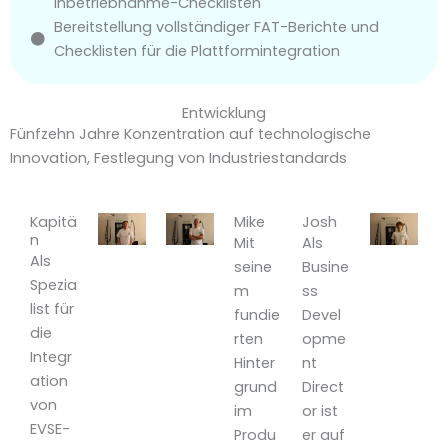
Inbetriebnahme-Checklisten
Bereitstellung vollständiger FAT-Berichte und
Checklisten für die Plattformintegration
Entwicklung
Fünfzehn Jahre Konzentration auf technologische
Innovation, Festlegung von Industriestandards
Kapitä
Mike
Josh
n
Mit
Als
Als
seine
Busine
Spezia
m
ss
list für
fundie
Devel
die
rten
opme
Integr
Hinter
nt
ation
grund
Direct
von
im
or ist
EVSE-
Produ
er auf