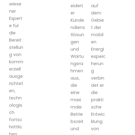
wiese
eidert
auf
ner
er
dem
Expert
Kunde
Gebie
e für
ndiens
t der
die
tlösun
mobil
Bereit
gen
en
stellun
und
Energi
g von
Wartu
espeic
komm
ngsra
herun
erziell
hmen
g
ausge
aus,
verbin
richtet
die
det er
en,
eine
die
techn
maxi
prakti
ologis
male
sche
ch
Betrie
Entwic
fortsc
bszeit
klung
hrittlic
und
von
hen