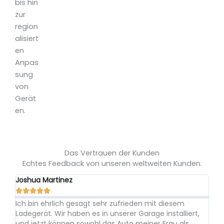
bis hin
zur
region
alisiert
en
Anpas
sung
von
Gerät
en.
Das Vertrauen der Kunden
Echtes Feedback von unseren weltweiten Kunden.
Joshua Martinez
An






s
Ich bin ehrlich gesagt sehr zufrieden mit diesem
Ic
dem
Ladegerät. Wir haben es in unserer Garage installiert,
zu
ein
und jetzt können sowohl das Auto meiner Frau als
La