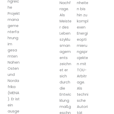
ngreic
Nachf
nheite
he
rage.
n bis
Projekt
Als
hin zu
mana
Meiste
kompl
geme
r des
exen
nterfa
Leben
Energi
hrung
szyklu
eopti
im
sman
mieru
gesa
agem
ngspr
mten
ents
ojekte
Nahen
zeichn
n mit
Osten
et er
TOU-
und
sich
Arbitr
Norda
durch
age.
frika
die
Als
(MENA
Entwic
techni
). Er ist
klung
sche
ein
maßg
Autori
ausge
eschn
tät