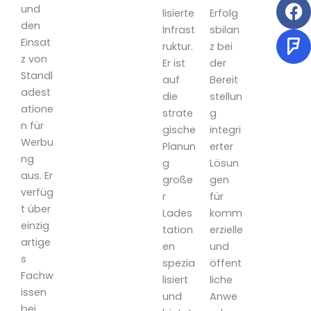
und
lisierte
Erfolg
den
Infrast
sbilan
Einsat
ruktur.
z bei
z von
Er ist
der
Standl
auf
Bereit
adest
die
stellun
atione
strate
g
n für
gische
integri
Werbu
Planun
erter
ng
g
Lösun
aus. Er
große
gen
verfüg
r
für
t über
Lades
komm
einzig
tation
erzielle
artige
en
und
s
spezia
öffent
Fachw
lisiert
liche
issen
und
Anwe
bei