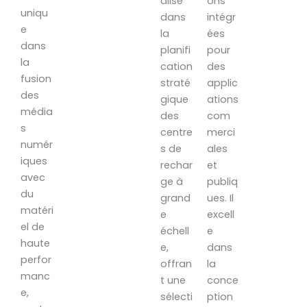
alisé
ons
uniqu
dans
intégr
e
la
ées
dans
planifi
pour
la
cation
des
fusion
straté
applic
des
gique
ations
média
des
com
s
centre
merci
numér
s de
ales
iques
rechar
et
avec
ge à
publiq
du
grand
ues. Il
matéri
e
excell
el de
échell
e
haute
e,
dans
perfor
offran
la
manc
t une
conce
e,
sélecti
ption