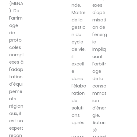
(MENA
nde.
exes
). De
Maître
d'opti
l'arrim
de la
misati
age
gestio
on de
de
n du
l'énerg
proto
cycle
ie
coles
de vie,
impliq
compl
il
uant
exes à
excell
l'arbitr
l'adap
e
age
tation
dans
de la
d'équi
l'élabo
conso
peme
ration
mmat
nts
de
ion
région
soluti
d'éner
aux, il
ons
gie.
est un
après
Autori
expert
-
té
recon