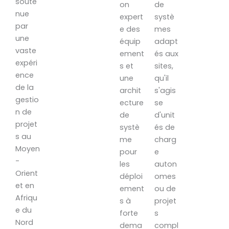
soute
on
de
nue
expert
systè
par
e des
mes
une
équip
adapt
vaste
ement
és aux
expéri
s et
sites,
ence
une
qu'il
de la
archit
s'agis
gestio
ecture
se
n de
de
d'unit
projet
systè
és de
s au
me
charg
Moyen
pour
e
-
les
auton
Orient
déploi
omes
et en
ement
ou de
Afriqu
s à
projet
e du
forte
s
Nord
dema
compl