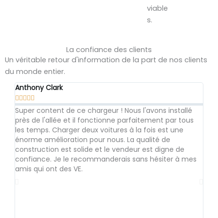
viable
s.
La confiance des clients
Un véritable retour d'information de la part de nos clients
du monde entier.
Anthony Clark
Jos








Super content de ce chargeur ! Nous l'avons installé
Je s
près de l'allée et il fonctionne parfaitement par tous
l'av
les temps. Charger deux voitures à la fois est une
voi
énorme amélioration pour nous. La qualité de
rec
construction est solide et le vendeur est digne de
n'a 
confiance. Je le recommanderais sans hésiter à mes
pren
amis qui ont des VE.
d'ex
notr
char
énor
qual
fon