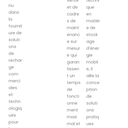
vente
techni
nu
et de
que
dans
cadre
en
la
s de
matièr
fournit
maint
e de
ure de
enanc
stock
soluti
e sur
age
ons
mesur
d'éner
de
e qui
gie
rechar
garan
mobil
ge
tissen
e, il
com
t un
allie la
merci
temps
conce
ales
de
ption
et
foncti
de
techn
onne
soluti
ologiq
ment
ons
ues
maxi
pratiq
pour
mal et
ues