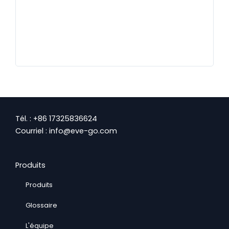
incr
déj
pos
hési
Tél. : +86 17325836624
Courriel : info@eve-go.com
Produits
Produits
Glossaire
L'équipe