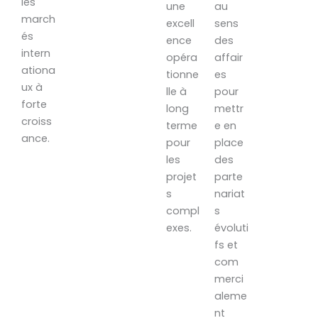
les
une
au
march
excell
sens
és
ence
des
intern
opéra
affair
ationa
tionne
es
ux à
lle à
pour
forte
long
mettr
croiss
terme
e en
ance.
pour
place
les
des
projet
parte
s
nariat
compl
s
exes.
évoluti
fs et
com
merci
aleme
nt