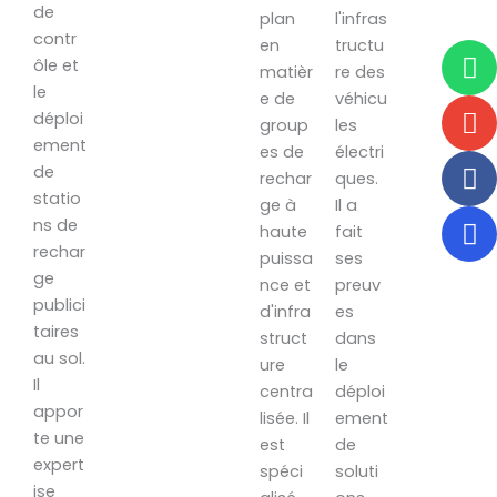
de
plan
l'infras
contr
W
E
F
F
en
tructu
ôle et
matièr
re des
le
e de
véhicu
déploi
group
les
ement
es de
électri
de
rechar
ques.
statio
ge à
Il a
ns de
haute
fait
rechar
puissa
ses
ge
nce et
preuv
publici
d'infra
es
taires
struct
dans
au sol.
ure
le
Il
centra
déploi
appor
lisée. Il
ement
te une
est
de
expert
spéci
soluti
ise