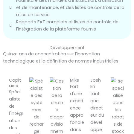
Fourniture des manuels d'installation, d'utilisation
et de maintenance, et des listes de contrôle de la
mise en service
Rapports FAT complets et listes de contrôle de
l'intégration de la plateforme fournis
Développement
Quinze ans de concentration sur l'innovation
technologique et la définition de normes industrielles
Capit
Mike
Josh
aine
Fort
En
Spéci
d'une
tant
aliste
expéri
que
de
ence
direct
l'intégr
appro
eur du
ation
fondie
dével
des
dans
oppe