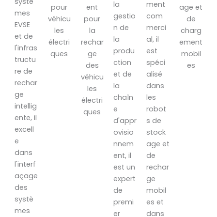
systè
la
ment
mes
gestio
com
EVSE
n de
merci
et de
la
al, il
l'infras
produ
est
tructu
ction
spéci
re de
et de
alisé
rechar
la
dans
ge
chaîn
les
intellig
e
robot
ente, il
d'appr
s de
excell
ovisio
stock
e
nnem
age et
dans
ent, il
de
l'interf
est un
rechar
açage
expert
ge
des
de
mobil
systè
premi
es et
mes
er
dans