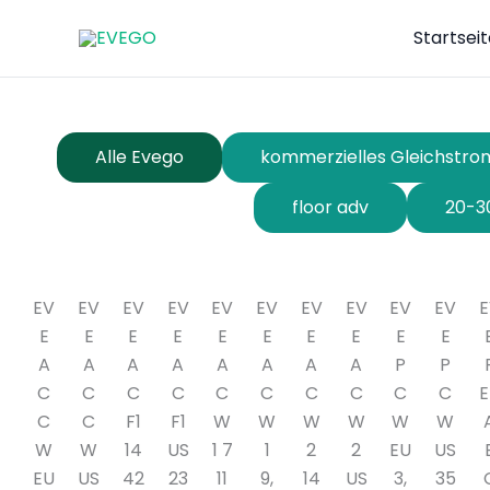
Zum
Startsei
Inhalt
springen
Alle Evego
kommerzielles Gleichstr
floor adv
20-3
EV
EV
EV
EV
EV
EV
EV
EV
EV
EV
E
E
E
E
E
E
E
E
E
E
E
A
A
A
A
A
A
A
A
P
P
C
C
C
C
C
C
C
C
C
C
E
C
C
F1
F1
W
W
W
W
W
W
W
W
14
US
1 7
1
2
2
EU
US
EU
US
42
23
11
9,
14
US
3,
35