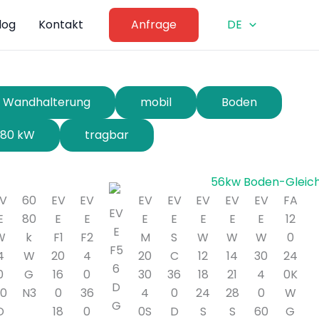
log
Kontakt
Anfrage
DE
Wandhalterung
mobil
Boden
80 kW
tragbar
EV
60
EV
EV
EV
EV
EV
EV
EV
FA
EV
E
80
E
E
E
E
E
E
E
12
E
W
k
F1
F2
M
S
W
W
W
0
F5
4
W
20
4
20
C
12
14
30
24
6
0
G
16
0
30
36
18
21
4
0K
D
60
N3
0
36
4
0
24
28
0
W
G
D
18
0
0S
D
S
S
60
G