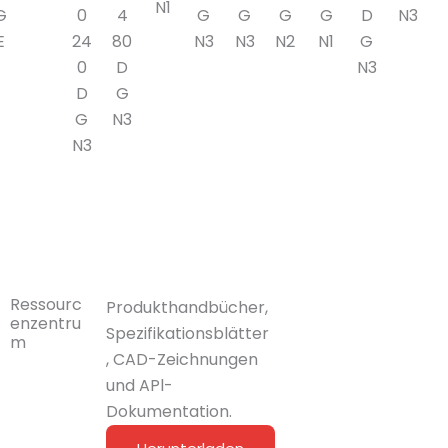
N1
G
0
4
G
G
G
G
D
N3
E
24
80
N3
N3
N2
N1
G
0
D
N3
D
G
G
N3
N3
Ressourc
Produkthandbücher,
enzentru
Spezifikationsblätter
m
, CAD-Zeichnungen
und APl-
Dokumentation.