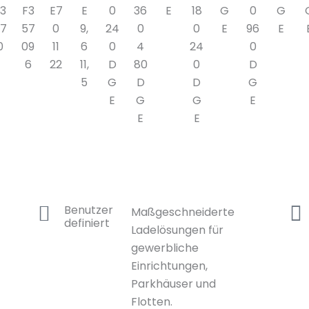
3
F3
E7
E
0
36
E
18
G
0
G
7
57
0
9,
24
0
0
E
96
E
0
09
11
6
0
4
24
0
6
22
11,
D
80
0
D
5
G
D
D
G
E
G
G
E
E
E
Benutzer
Maßgeschneiderte
definiert
Ladelösungen für
gewerbliche
Einrichtungen,
Parkhäuser und
Flotten.