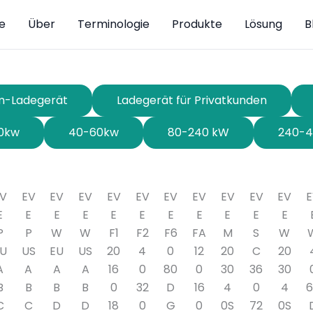
te
Über
Terminologie
Produkte
Lösung
B
om-Ladegerät
Ladegerät für Privatkunden
0kw
40-60kw
80-240 kW
240-4
V
EV
EV
EV
EV
EV
EV
EV
EV
EV
EV
E
E
E
E
E
E
E
E
E
E
E
P
P
W
W
F1
F2
F6
FA
M
S
W
U
US
EU
US
20
4
0
12
20
C
20
A
A
A
A
16
0
80
0
30
36
30
B
B
B
B
0
32
D
16
4
0
4
C
C
D
D
18
0
G
0
0S
72
0S