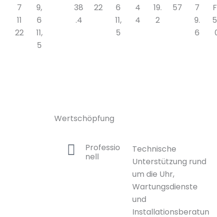
7
9,
38
22
6
4
19.
57
7
F
11
6
.4
11,
4
2
9.
5
22
11,
5
6
5
Wertschöpfung
Professio
Technische
nell
Unterstützung rund
um die Uhr,
Wartungsdienste
und
Installationsberatun