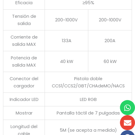
Eficacia
≥95%
Tensión de
200~1000V
200~1000V
salida
Corriente de
133A
200A
salida MAX
Potencia de
40 kW
60 kW
salida MAX
Conector del
Pistola doble
cargador
CCS1/CCS2/GBT/CHAdeMO/NACS
Indicador LED
LED RGB
W
S
F
F
Mostrar
Pantalla táctil de 7 pulgadas
Longitud del
5M (se acepta a medida)
cable