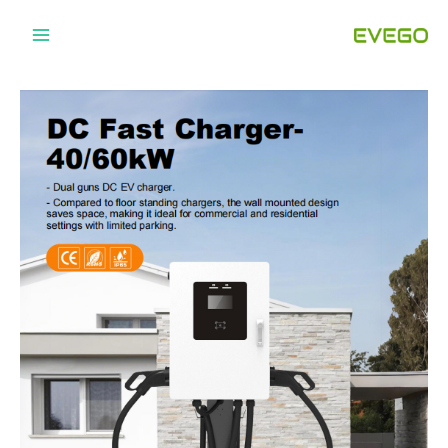
خطي
لى
لمحتوى