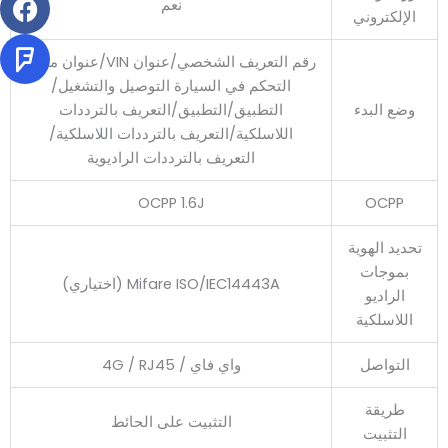
نعم
الإلكتروني
رقم التعريف الشخصي/عنوان VIN/عنوان مركز
التحكم في السيارة التوصيل والتشغيل/
وضع البدء
التطبيق/التطبيق/التعريف بالترددات
اللاسلكية/التعريف بالترددات اللاسلكية/
التعريف بالترددات الراديوية
OCPP 1.6J
OCPP
تحديد الهوية
بموجات
Mifare ISO/IEC14443A (اختياري)
الراديو
اللاسلكية
التواصل
واي فاي / 4G / RJ45
طريقة
التثبيت على الحائط
التثبيت