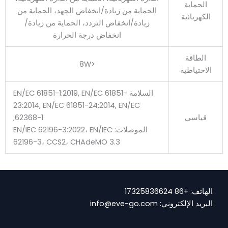
الحماية
الحماية من زيادة/انخفاض الجهد، الحماية من
الكهربائية
زيادة/انخفاض التردد، الحماية من زيادة/
انخفاض درجة الحرارة
الطاقة
<8W
الاحتياطية
السلامة EN/EC 61851-1:2019, EN/EC 61851-
23:2014, EN/EC 61851-24:2014, EN/EC
قياسي
62368-1;
الموصلات: EN/IEC 62196-3:2022، EN/IEC
62196-3، CCS2، CHAdeMO 3.3
الهاتف: +86 17325836624
البريد الإلكتروني: info@eve-go.com