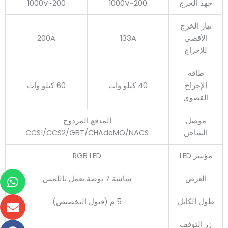
جهد الخرج
200~1000V
200~1000V
تيار الخرج
الأقصى
133A
200A
للإخراج
طاقة
الإخراج
40 كيلو وات
60 كيلو وات
القصوى
موصل
المدفع المزدوج
الشاحن
CCS1/CCS2/GBT/CHAdeMO/NACS
مؤشر LED
RGB LED
وا
الم
في
فو
العرض
شاشة 7 بوصة تعمل باللمس
آب
طول الكابل
5 م (قبول التخصيص)
زر التوقف