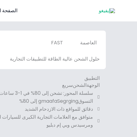
خطي
الصفحة ا
لى
لمحتوى
العاصمة
FAST
حلول الشحن عالية الطاقة للتطبيقات التجارية
التطبيق
الوجهة
الشحن
سريع
سلسلة المحور: 
التسوقgmaafaSegrging إلى 80%
دقائق للمواقع ذات الازدحام الشديد
متوافق مع العلامات التجارية الكبرى للسيارات ال
ومرسيدس وبي إم دبليو