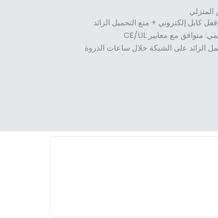
المنزلي
فل كابل إلكتروني + منع التحميل الزائد
 متوافق مع معايير CE/UL
لحمل الزائد على الشبكة خلال ساعات الذروة