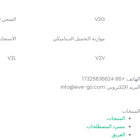
V2G
الشحن ال
موازنة التحميل الديناميكي
الاستجا
V2L
V2V
الهاتف: +86 17325836624
البريد الإلكتروني: info@eve-go.com
المنتجات
المنتجات
مسرد المصطلحات
الفريق